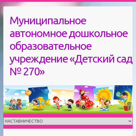
Skip
to
Муниципальное
content
автономное дошкольное
образовательное
учреждение «Детский сад
№ 270»