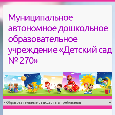
Skip
to
Муниципальное
content
автономное дошкольное
образовательное
учреждение «Детский сад
№ 270»