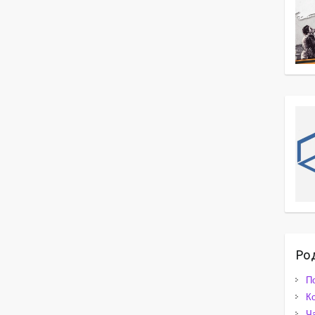
Ро
П
К
Ч