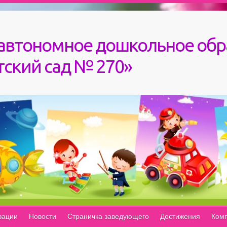
автономное дошкольное обр
ский сад № 270»
зации
Новости
Страничка заведующего
Достижения
Комп