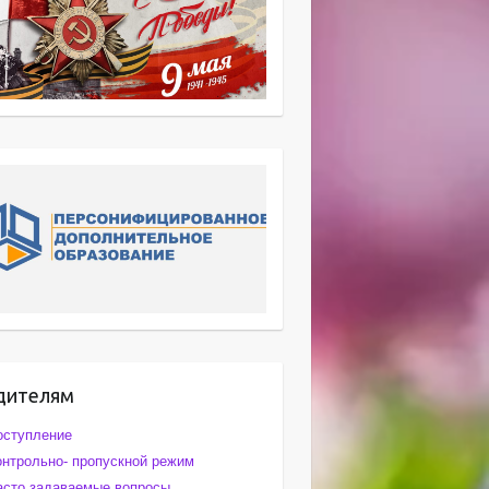
дителям
оступление
онтрольно- пропускной режим
асто задаваемые вопросы