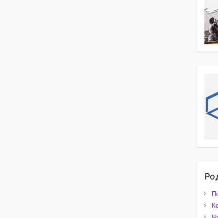
Ро
П
К
Ч