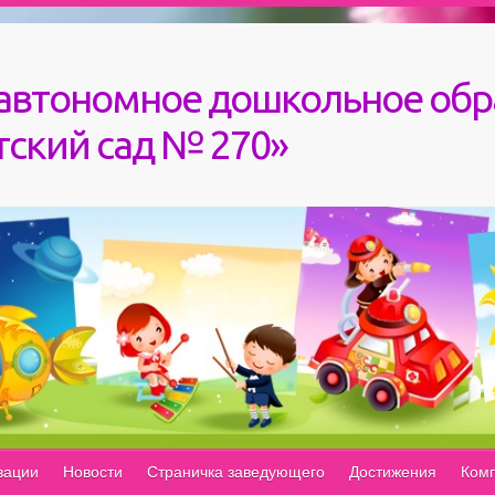
автономное дошкольное обр
ский сад № 270»
зации
Новости
Страничка заведующего
Достижения
Комп