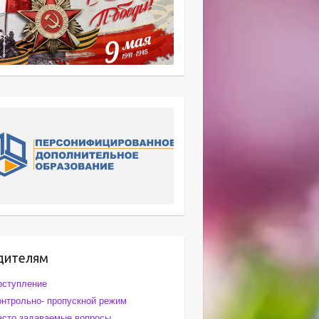
дителям
оступление
онтрольно- пропускной режим
асто задаваемые вопросы