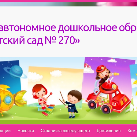
автономное дошкольное обр
ский сад № 270»
зации
Новости
Страничка заведующего
Достижения
Комп