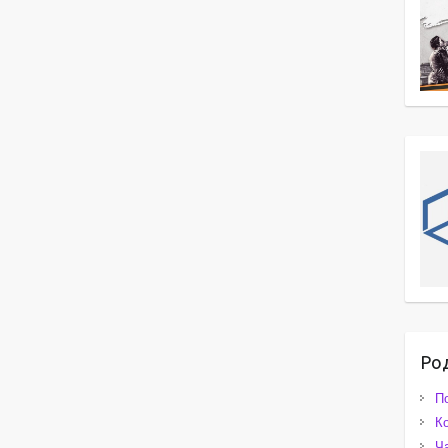
Ро
П
К
Ч