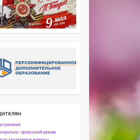
дителям
оступление
онтрольно- пропускной режим
асто задаваемые вопросы