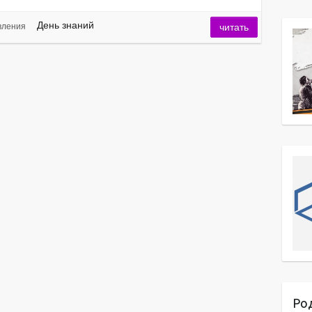
День знаний
вления
читать
Ро