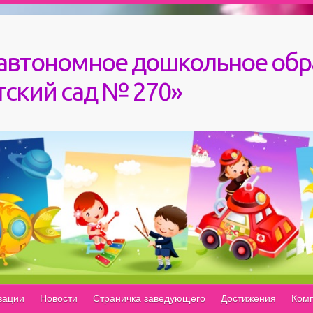
автономное дошкольное обр
ский сад № 270»
зации
Новости
Страничка заведующего
Достижения
Комп