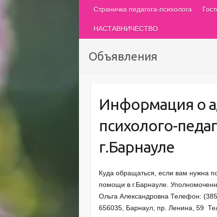
Страничка педагога-психолога
Гос
НАСТАВНИЧЕСТВО
Объявления
Информация о а
психолого-педа
г.Барнауле
Куда обращаться, если вам нужна п
помощи в г.Барнауле. Уполномоченн
Ольга Александровна Телефон: (3852)
656035, Барнаул, пр. Ленина, 59 Т