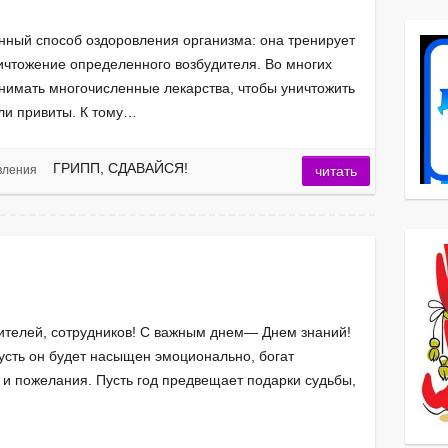
нный способ оздоровления организма: она тренирует
ичтожение определенного возбудителя. Во многих
инимать многочисленные лекарства, чтобы уничтожить
ли привиты. К тому…
ГРИПП, СДАВАЙСЯ!
вления
читать
ителей, сотрудников! С важным днем— Днем знаний!
усть он будет насыщен эмоционально, богат
и пожелания. Пусть год предвещает подарки судьбы,
тствие забот.
…