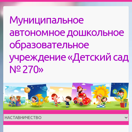
Skip
to
Муниципальное
content
автономное дошкольное
образовательное
учреждение «Детский сад
№ 270»