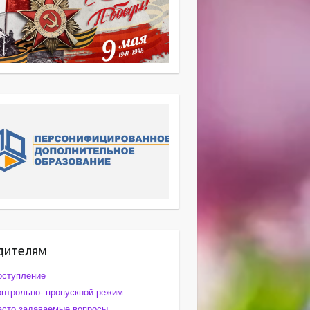
дителям
оступление
онтрольно- пропускной режим
асто задаваемые вопросы