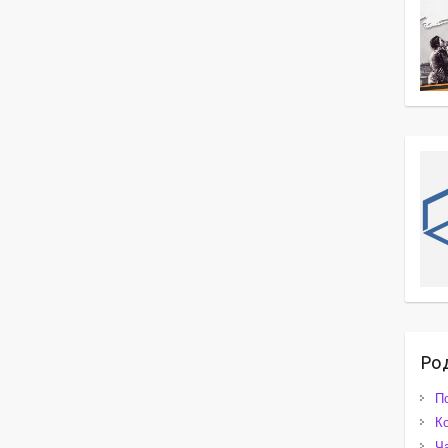
Ро
П
К
Ч