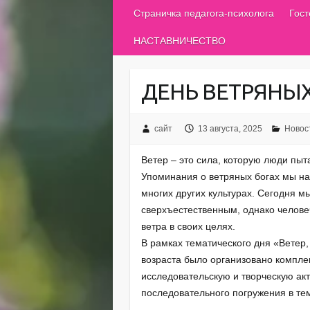
Страничка педагога-психолога
Гос
НАСТАВНИЧЕСТВО
ДЕНЬ ВЕТРЯНЫ
сайт
13 августа, 2025
Новос
Ветер – это сила, которую люди пы
Упоминания о ветряных богах мы нах
многих других культурах. Сегодня м
сверхъестественным, однако челове
ветра в своих целях.
В рамках тематического дня «Ветер,
возраста было организовано компл
исследовательскую и творческую ак
последовательного погружения в т