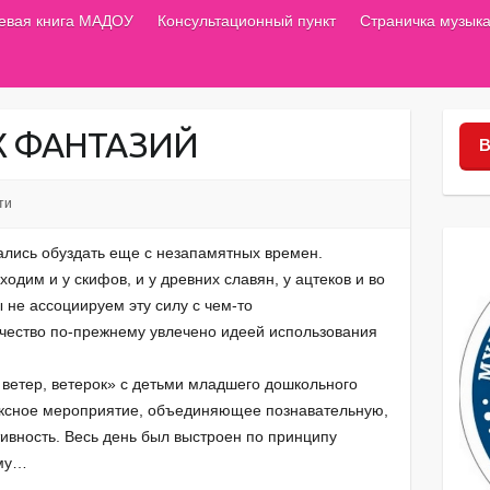
тевая книга МАДОУ
Консультационный пункт
Страничка музыка
Х ФАНТАЗИЙ
В
ти
тались обуздать еще с незапамятных времен.
одим и у скифов, и у древних славян, у ацтеков и во
ы не ассоциируем эту силу с чем-то
чество по-прежнему увлечено идеей использования
 ветер, ветерок» с детьми младшего дошкольного
ексное мероприятие, объединяющее познавательную,
тивность. Весь день был выстроен по принципу
ему…