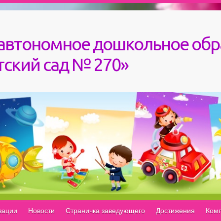
автономное дошкольное обр
ский сад № 270»
зации
Новости
Страничка заведующего
Достижения
Комп