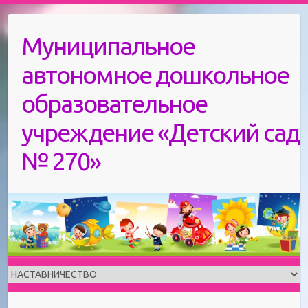
Skip
to
Муниципальное
content
автономное дошкольное
образовательное
учреждение «Детский сад
№ 270»