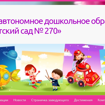
автономное дошкольное обр
ский сад № 270»
зации
Новости
Страничка заведующего
Достижения
Комп