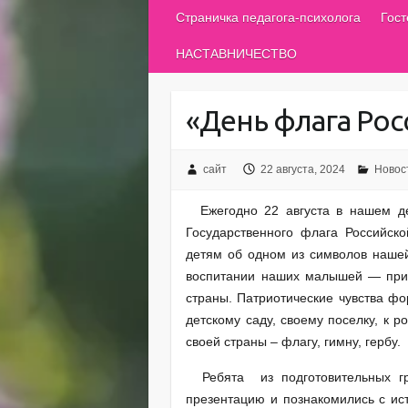
Страничка педагога-психолога
Гос
НАСТАВНИЧЕСТВО
«День флага Рос
сайт
22 августа, 2024
Новос
Ежегодно 22 августа в нашем дет
Государственного флага Российск
детям об одном из символов нашей
воспитании наших малышей — прио
страны. Патриотические чувства фо
детскому саду, своему поселку, к 
своей страны – флагу, гимну, гербу.
Ребята из подготовительных гр
презентацию и познакомились с ис