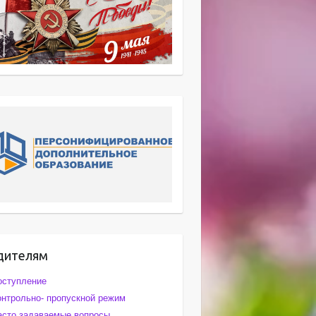
дителям
оступление
онтрольно- пропускной режим
асто задаваемые вопросы