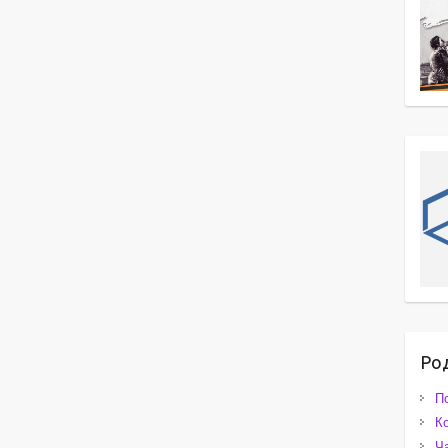
Ро
П
К
Ч